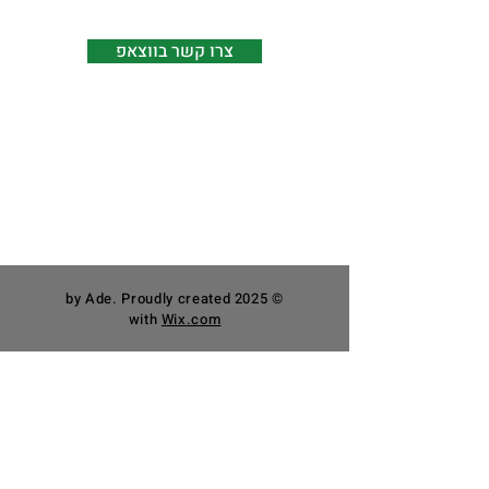
adebecreative@gmail.com
צרו קשר בווצאפ
Facebook
Instagram
הצהרת נגישות
תקנון האתר
© 2025 by Ade. Proudly created
with
Wix.com