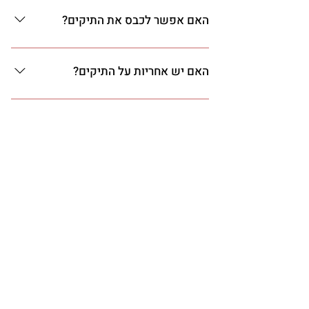
האם אפשר לכבס את התיקים?
הוראות כביסה
האם יש אחריות על התיקים?
כל התיקים מגיעים עם אחריות לשנה לנזק
משימוש סביר. פגמים שנגרמו עקב שימוש
שאינו סביר, לא יתוקנו.
ניתן לשלם ב-
Bit/Pay Box
משלוחים:
משלוחים עד הבית : 35 ש"ח
​המשלוחים לישובי הקו הירוק, איזור A ואילת
באמצעות סניפי דואר ישראל.