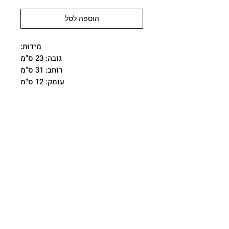
הוספה לסל
מידות:
גובה: 23 ס"מ
רוחב: 31 ס"מ
עומק: 12 ס"מ
ניתן לשלם ב-
Bit/Pay Box
משלוחים:
משלוחים עד הבית : 35 ש"ח