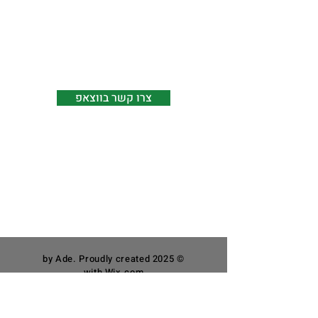
​המשלוחים לישובי הקו הירוק, איזור A ואילת
באמצעות סניפי דואר ישראל.
adebecreative@gmail.com
צרו קשר בווצאפ
Facebook
Instagram
הצהרת נגישות
תקנון האתר
© 2025 by Ade. Proudly created
with
Wix.com